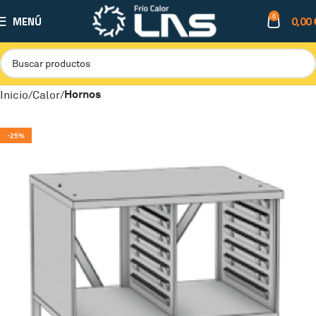
0
MENÚ
0,00
Hornos
Inicio
Calor
-25%