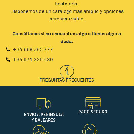
hostelería.
Disponemos de un catálogo más amplio y opciones
personalizadas.
Consúltanos si no encuentras algo o tienes alguna
duda.
+34 669 395 722
+34 971 329 480
PREGUNTAS FRECUENTES
PAGO SEGURO
ENVÍO A PENÍNSULA
Y BALEARES