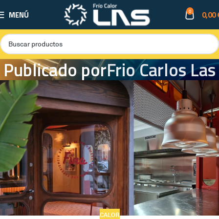
0
MENÚ
0,00
Publicado por
Frio Carlos Las
CALOR