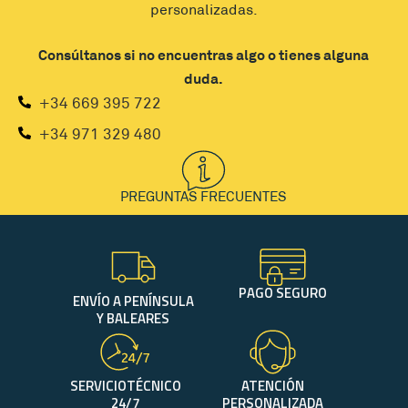
personalizadas.
Consúltanos si no encuentras algo o tienes alguna
duda.
+34 669 395 722
+34 971 329 480
PREGUNTAS FRECUENTES
PAGO SEGURO
ENVÍO A PENÍNSULA
Y BALEARES
SERVICIOTÉCNICO
ATENCIÓN
24/7
PERSONALIZADA