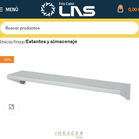
0
MENÚ
0,00
Estantes y almacenaje
Inicio
Inox
-25%
Clic para ampliar